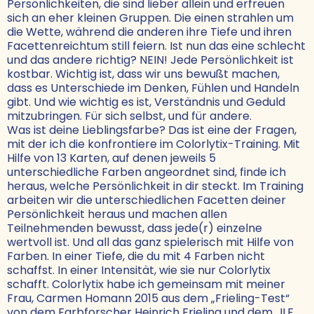
Persönlichkeiten, die sind lieber allein und erfreuen
sich an eher kleinen Gruppen. Die einen strahlen um
die Wette, während die anderen ihre Tiefe und ihren
Facettenreichtum still feiern. Ist nun das eine schlecht
und das andere richtig? NEIN! Jede Persönlichkeit ist
kostbar. Wichtig ist, dass wir uns bewußt machen,
dass es Unterschiede im Denken, Fühlen und Handeln
gibt. Und wie wichtig es ist, Verständnis und Geduld
mitzubringen. Für sich selbst, und für andere.
Was ist deine Lieblingsfarbe? Das ist eine der Fragen,
mit der ich die konfrontiere im Colorlytix-Training. Mit
Hilfe von 13 Karten, auf denen jeweils 5
unterschiedliche Farben angeordnet sind, finde ich
heraus, welche Persönlichkeit in dir steckt. Im Training
arbeiten wir die unterschiedlichen Facetten deiner
Persönlichkeit heraus und machen allen
Teilnehmenden bewusst, dass jede(r) einzelne
wertvoll ist. Und all das ganz spielerisch mit Hilfe von
Farben. In einer Tiefe, die du mit 4 Farben nicht
schaffst. In einer Intensität, wie sie nur Colorlytix
schafft. Colorlytix habe ich gemeinsam mit meiner
Frau, Carmen Homann 2015 aus dem „Frieling-Test“
von dem Farbforscher Heinrich Frieling und dem „ILF