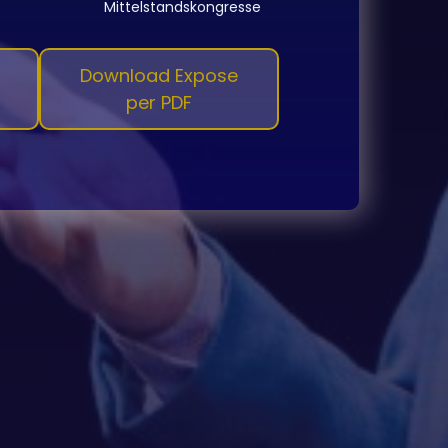
Mittelstandskongresse
Download Expose
per PDF