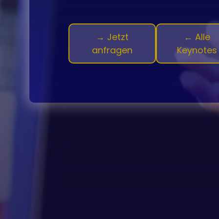
→ Jetzt
← Alle
anfragen
Keynotes