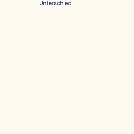
Unterschied.
Eine gemeinsame Spr
Das Führungsteam entwickelt ein g
Nutzen für Ihr
Transformationsprozess
Widerstand gegen KI entsteht aus U
frei.
Führungskräfte bleiben