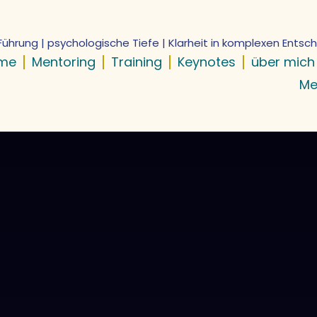
Führung | psychologische Tiefe | Klarheit in komplexen Ents
me
Mentoring
Training
Keynotes
über mich
Me