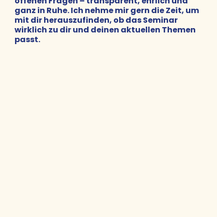
offenen Fragen – transparent, ehrlich und
ganz in Ruhe. Ich nehme mir gern die Zeit, um
mit dir herauszufinden, ob das Seminar
wirklich zu dir und deinen aktuellen Themen
passt.