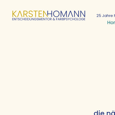
25 Jahre 
Ho
die n