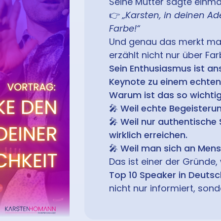
Seine Mutter sagte einma
👉
„Karsten, in deinen Ad
Farbe!“
Und genau das merkt man 
erzählt nicht nur über Far
Sein Enthusiasmus ist a
Keynote zu einem echten 
Warum ist das so wichti
🎤
Weil echte Begeisterun
🎤
Weil nur authentische
wirklich erreichen.
🎤
Weil man sich an Mensc
Das ist einer der Gründ
Top 10 Speaker in Deuts
nicht nur informiert, sonde