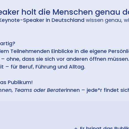
eaker holt die Menschen genau do
 Keynote-Speaker in Deutschland
wissen genau, wie
artig?
dem Teilnehmenden Einblicke in die eigene Persönli
se – ohne, dass sie sich vor anderen öffnen müssen
 – für Beruf, Führung und Alltag.
das Publikum!
nnen, Teams oder Berater
innen – jede*r findet si
🔹
Er bringt das Publi