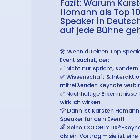
Fazit: Warum Kars
Homann als Top 1
Speaker in Deutsc
auf jede Bühne geh
🎤
Wenn du einen Top Speake
Event suchst, der:
✅
Nicht nur spricht, sondern
✅
Wissenschaft & Interaktio
mitreißenden Keynote verbi
✅
Nachhaltige Erkenntnisse li
wirklich wirken.
💡
Dann ist Karsten Homann
Speaker für dein Event!
🌈
Seine COLORLYTIX®-Keyno
als ein Vortrag – sie ist eine