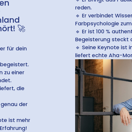
ten
reden.
0
🔹
Er verbindet Wiss
hland
Farbpsychologie zum
ört! 🚀
🔹
Er ist 100 % authen
Begeisterung steckt 
🔹
Seine Keynote ist 
r für dein
liefert echte Aha-M
 begeistert.
n zu einer
ndet.
efert, die
 genau der
te ist mehr
 Erfahrung!