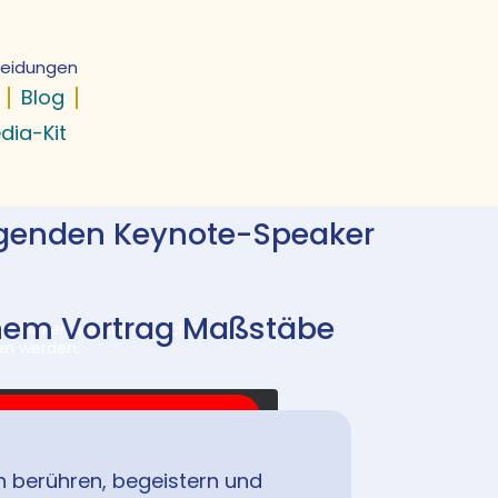
cheidungen
Blog
dia-Kit
agenden Keynote-Speaker
nem Vortrag Maßstäbe
, klicken Sie auf die Schaltfläche
en werden.
ch berühren, begeistern und