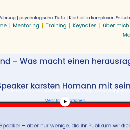
Führung | psychologische Tiefe | Klarheit in komplexen Ents
me
Mentoring
Training
Keynotes
über mich
Me
land – Was macht einen herausr
Speaker karsten Homann mit sei
erinhalt von
YouTube
. Um auf den eigentlichen Inhalt zuzugreifen
tte beachten Sie, dass dabei Daten an Drittanbieter weitergegeb
Mehr Informationen
Inhalt entsperren
Erforderlichen Service akzeptieren und Inhalte entsperren
e Speaker – aber nur wenige, die ihr Publikum wirkli