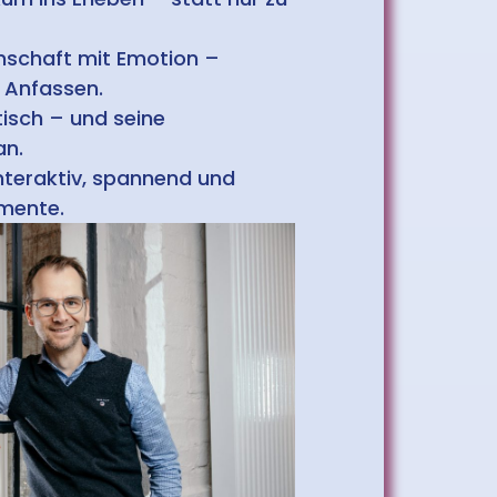
enschaft mit Emotion –
 Anfassen.
tisch – und seine
an.
interaktiv, spannend und
omente.