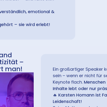
erständlich, emotional &
ehört – sie wird erlebt!
land
izität –
rt man!
Ein großartiger Speaker 
sein – wenn er nicht für 
Keynote flach.
Menschen 
Inhalte lebt oder nur präs
🔥
Karsten Homann ist F
Leidenschaft!