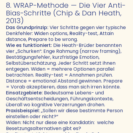
8. WRAP-Methode — Die Vier Anti-
Bias-Schritte (Chip & Dan Heath,
2013)
Das Grundprinzip:
Vier Schritte gegen vier typische
Denkfehler:
W
iden options,
R
eality-test,
A
ttain
distance,
P
repare to be wrong.
Wie es funktioniert:
Die Heath-Brüder benannten
vier „Schurken“: Enge Rahmung (narrow framing),
Bestätigungsfehler, kurzfristige Emotion,
Selbstüberschätzung. Jeder Schritt setzt ihnen
entgegen. Widen = mehrere Optionen parallel
betrachten. Reality-test = Annahmen prüfen.
Distance = emotional Abstand gewinnen. Prepare
= Vorab akzeptieren, dass man sich irren könnte.
Einsatzgebiete:
Bedeutsame Lebens- und
Geschäftsentscheidungen, Führungskontexte,
überall wo kognitive Verzerrungen drohen.
Praxisbeispiel:
„Sollen wir diese bestimmte Person
einstellen oder nicht?“
Widen: Nicht nur diese eine Kandidatin: welche
Besetzungsalternativen gibt es?