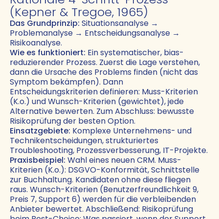
(Kepner & Tregoe, 1965)
Das Grundprinzip:
Situationsanalyse →
Problemanalyse → Entscheidungsanalyse →
Risikoanalyse.
Wie es funktioniert:
Ein systematischer, bias-
reduzierender Prozess. Zuerst die Lage verstehen,
dann die Ursache des Problems finden (nicht das
Symptom bekämpfen). Dann
Entscheidungskriterien definieren: Muss-Kriterien
(K.o.) und Wunsch-Kriterien (gewichtet), jede
Alternative bewerten. Zum Abschluss: bewusste
Risikoprüfung der besten Option.
Einsatzgebiete:
Komplexe Unternehmens- und
Technikentscheidungen, strukturiertes
Troubleshooting, Prozessverbesserung, IT-Projekte.
Praxisbeispiel:
Wahl eines neuen CRM. Muss-
Kriterien (K.o.): DSGVO-Konformität, Schnittstelle
zur Buchhaltung. Kandidaten ohne diese fliegen
raus. Wunsch-Kriterien (Benutzerfreundlichkeit 9,
Preis 7, Support 6) werden für die verbleibenden
Anbieter bewertet. Abschließend: Risikoprüfung
beim Best-Choice: Was passiert, wenn der Support