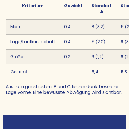
Kriterium
Gewicht
Standort
Sta
A
Miete
0,4
8 (3,2)
5 (2
Lage/Laufkundschaft
0,4
5 (2,0)
9 (3
Größe
0,2
6 (1,2)
6 (1
Gesamt
6,4
6,8
A ist am günstigsten, B und C liegen dank besserer
Lage vorne. Eine bewusste Abwägung wird sichtbar.